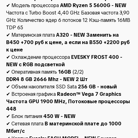
✔ Модель процессора
AMD Ryzen 5 5600G - NEW
Частота с Turbo Boost 4,40 GHz Базовая частота 3,90
GHz Количество ядер 6 потоков 12 Кэш-память 16MB
TDP 65
✔ Материнская плата
A320 - NEW Заменить на
B450 +700 руб к цене, а если на B550 +2200 руб
к цене
✔ Охлаждение процессора
EVESKY FROST 400 -
NEW c RGB подсветкой
✔ Оперативная память
16GB
(2/2)
DDR4 8 GB 2666 Mhz - NEW 2 Шт
✔ Объем накопителя SSD Sata
256 GB - новый
✔ Встроеная графика
Radeon™ Vega 7 Graphics
Частота GPU 1900 MHz, Потоковые процессоры
448
✔ Блок питания
450 W - NEW
✔ Сетевая плата
В материнской плате до 1000
Мбит/с