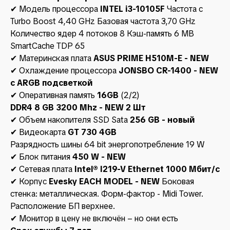
✔ Модель процессора
INTEL i3-10105F
Частота с
Turbo Boost 4,40 GHz Базовая частота 3,70 GHz
Количество ядер 4 потоков 8 Кэш-память 6 MB
SmartCache TDP 65
✔ Материнская плата
ASUS PRIME H510M-E - NEW
✔ Охлаждение процессора
JONSBO CR-1400 - NEW
c ARGB подсветкой
✔ Оперативная память
16GB
(2/2)
DDR4 8 GB 3200 Mhz - NEW 2 Шт
✔ Объем накопителя SSD Sata
256 GB - новый
✔ Видеокарта
GT 730 4GB
Разрядность шины 64 bit энергопотребление 19 W
✔ Блок питания
450 W - NEW
✔ Сетевая плата
Intel® I219-V Ethernet 1000 Мбит/с
✔ Корпус
Evesky EACH MODEL - NEW
Боковая
стенка: металлическая. Форм-фактор - Midi Tower.
Расположение БП верхнее.
✔ Монитор в цену не включён – но они есть