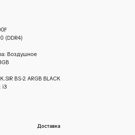
00F
10 (DDR4)
а: Воздушное
 8GB
CK.SIR BS-2 ARGB BLACK
 i3
Доставка