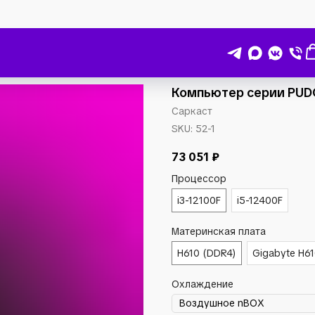
Компьютер серии PUD
Саркаст
SKU:
52-1
73 051
₽
Процессор
i3-12100F
i5-12400F
Материнская плата
H610 (DDR4)
Gigabyte H6
Охлаждение