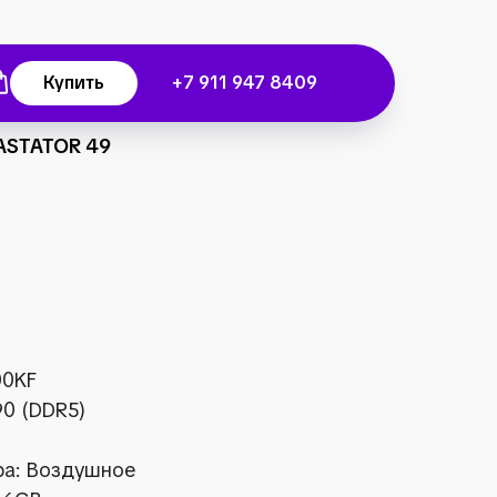
Купить
+7 911 947 8409
ASTATOR 49
00KF
90 (DDR5)
а: Воздушное